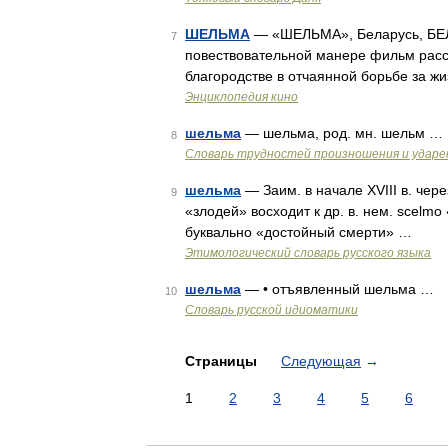
ШЕЛЬМА
— «ШЕЛЬМА», Беларусь, БЕЛ
7
повествовательной манере фильм расск
благородстве в отчаянной борьбе за ж
Энциклопедия кино
шельма
— шельма, род. мн. шельм …
8
Словарь трудностей произношения и ударен
шельма
— Заим. в начале XVIII в. чере
9
«злодей» восходит к др. в. нем. scelmo 
буквально «достойный смерти» …
Этимологический словарь русского языка
шельма
— • отъявленный шельма …
10
Словарь русской идиоматики
Страницы
Следующая
→
1
2
3
4
5
6