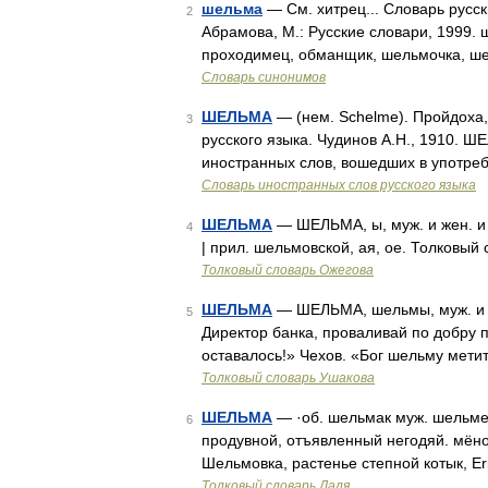
шельма
— См. хитрец... Словарь русск
2
Абрамова, М.: Русские словари, 1999. ш
проходимец, обманщик, шельмочка, ше
Словарь синонимов
ШЕЛЬМА
— (нем. Schelme). Пройдоха,
3
русского языка. Чудинов А.Н., 1910. 
иностранных слов, вошедших в употреб
Словарь иностранных слов русского языка
ШЕЛЬМА
— ШЕЛЬМА, ы, муж. и жен. и 
4
| прил. шельмовской, ая, ое. Толковый
Толковый словарь Ожегова
ШЕЛЬМА
— ШЕЛЬМА, шельмы, муж. и жен
5
Директор банка, проваливай по добру п
оставалось!» Чехов. «Бог шельму метит
Толковый словарь Ушакова
ШЕЛЬМА
— ·об. шельмак муж. шельмец
6
продувной, отъявленный негодяй. мёнок
Шельмовка, растенье степной котык, E
Толковый словарь Даля