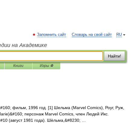
Запомнить сайт
Словарь на свой сайт
RU
едии на Академике
Найти!
Книги
Игры ⚽
0; фильм, 1996 год. [1] Шельма (Marvel Comics), Роуг, Руж,
arie)&#160; персонаж Marvel Comics, член Людей Икс.
 #10 (август 1981 года). Шѐльма,&#8230; …