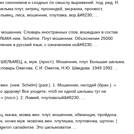
их синонимов и сходных по смыслу выражений. под. ред. Н.
ельма плут, хитрец; прохиндей, засранка, прохвост,
льмец, лиса, мошенник, плутовка, вор,&#8230; …
 мошенник. Словарь иностранных слов, вошедших в состав
ШЕЛЬМА нем. ScheIme. Плут мошенник. Объяснение 25000
ление в русский язык, с означением их&#8230; …
ШЕЛЬМЕЦ, а, муж. (прост.). Мошенник, плут. Большая шельма.
 словарь Ожегова. С.И. Ожегов, Н.Ю. Шведова. 1949 1992 …
. (нем. Schelm) (разг.). 1. Мошенник, негодяй (бран.). «
о здорову! Все уходите, чтоб ни одной шельмы тут не
.» (посл.). 2. Ловкий, плутоватый&#8230; …
, мачка, мовка жен. плут, мошенник, обманщик, пройдоха,
, ночек муж. мовочка жен. плутишка, плутовочка, шуточн. |
rigeron canadense. Это шельмоватое …