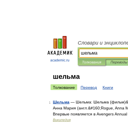
Словари и энциклоп
academic.ru
Толкования
Переводы
шельма
Толкование
Перевод
Книги
Шельма
— Шельма: Шельма (фильм)&#16
1
Анна Мария (англ.&#160;Rogue, Anna M
Впервые появляется в Avengers Annual
Википедия