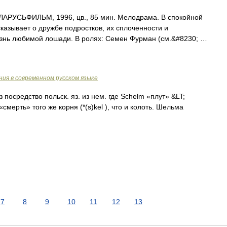
АРУСЬФИЛЬМ, 1996, цв., 85 мин. Мелодрама. В спокойной
азывает о дружбе подростков, их сплоченности и
изнь любимой лошади. В ролях: Семен Фурман (см.&#8230; …
ия в современном русском языке
з посредство польск. яз. из нем. где Schelm «плут» &LT;
«смерть» того же корня (*(s)kel ), что и колоть. Шельма
7
8
9
10
11
12
13